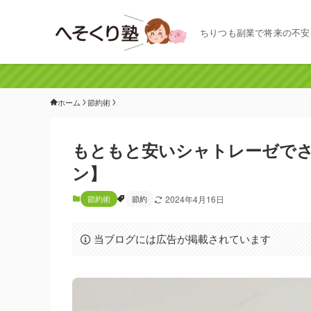
ちりつも副業で将来の不安
ホーム
節約術
もともと安いシャトレーゼで
ン】
節約術
節約
2024年4月16日
当ブログには広告が掲載されています