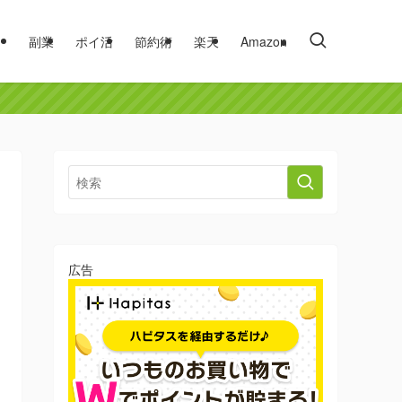
副業
ポイ活
節約術
楽天
Amazon
広告