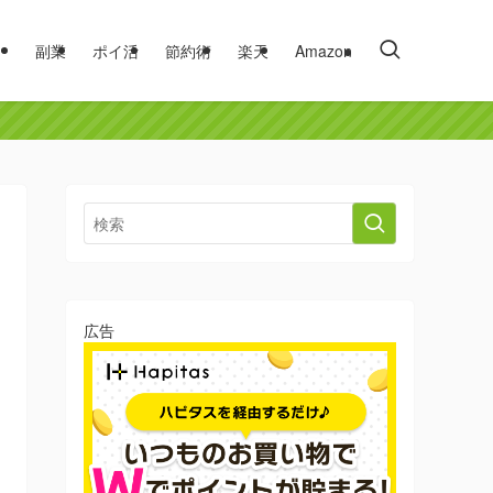
副業
ポイ活
節約術
楽天
Amazon
広告